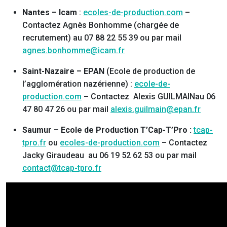
Nantes – Icam
:
ecoles-de-production.com
–
Contactez Agnès Bonhomme (chargée de
recrutement) au 07 88 22 55 39 ou par mail
agnes.bonhomme@icam.fr
Saint-Nazaire – EPAN
(Ecole de production de
l’agglomération nazérienne) :
ecole-de-
production.com
– Contactez Alexis GUILMAINau 06
47 80 47 26 ou par mail
alexis.guilmain@epan.fr
Saumur – Ecole de Production T’Cap-T’Pro :
tcap-
tpro.fr
ou
ecoles-de-production.com
– Contactez
Jacky Giraudeau au 06 19 52 62 53 ou par mail
contact@tcap-tpro.fr