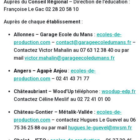
Auprès du
Conseil Régional
– Direction de l’éducation :
Françoise Le Gac 02 28 20 58 10
Auprès de chaque
établissement
:
Allonnes – Garage Ecole du Mans
:
ecoles-de-
production.com
–
contact@garageecoledumans.fr
–
Contactez Victor Mahalin au 07 63 12 38 40 ou par
mail
victor.mahalin@garageecoledumans.fr
Angers – Agapè Anjou
:
ecoles-de-
production.com
– 02 41 43 71 77
Châteaubriant – Wood’Up
téléphone :
woodup-edp.fr
Contactez Céline Meslif au 02 72 41 01 00
Château-Gontier – Métalik-Vallée :
ecoles-de-
production.com
– contactez Hugues Le Guevel au 06
75 36 25 88 ou par mail
hugues.le-guevel@mvsm.fr