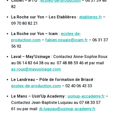
Cholet – IFTO
:
ecoles-de-production
– 06 37 39 46
82
La Roche sur Yon – Les Etablières
:
etablieres.fr
–
09 70 80 82 21
La Roche sur Yon – Icam
:
ecoles-de-
production.com
–
fabien.nouais@icam.fr
– 06 31 37
56 92
Laval – May’Usinage :
Contactez Anne-Sophie Roux
au 06 14 83 64 38 ou au 07 48 88 59 46 et par mail
as.roux@mayusinage.com
Le Landreau – Pôle de formation de Briacé
:
ecoles-de-production.com
– 02 40 06 43 33
Le Mans – Usin’Up Academy
:
usinup-accademy.fr
–
Contactez Jean-Baptiste Luquiau au 07 68 30 57
61 ou par mail
jb.luquiau@usinup-academy.fr