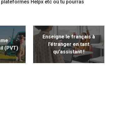
plateformes Helpx etc où tu pourras
Enseigne le français à
mme
l’étranger en tant
il (PVT)
qu’assistant !