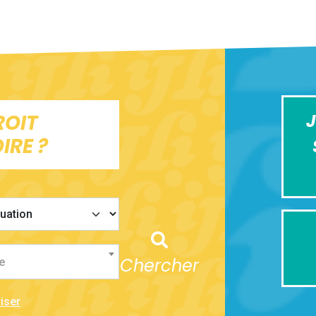
ROIT
J
IRE ?
Chercher
e
iser