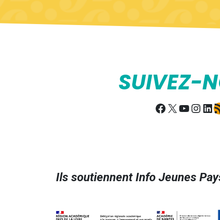
SUIVEZ-
Facebook
X
YouTub
Insta
Lin
Fl
Ils soutiennent Info Jeunes Pays