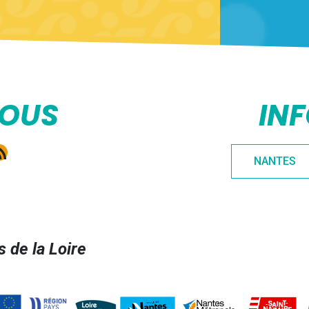
NOUS
IN
e
gram
kedIn
ux RSS
NANTES
 de la Loire