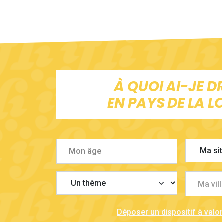
À QUOI AI-JE D
EN PAYS DE LA LO
Ma vill
Déposer un dispositif à valor