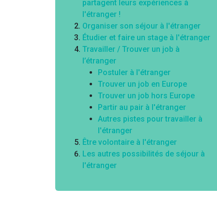
partagent leurs expériences à
l'étranger !
Organiser son séjour à l'étranger
Étudier et faire un stage à l'étranger
Travailler / Trouver un job à
l’étranger
Postuler à l'étranger
Trouver un job en Europe
Trouver un job hors Europe
Partir au pair à l'étranger
Autres pistes pour travailler à
l'étranger
Être volontaire à l'étranger
Les autres possibilités de séjour à
l'étranger