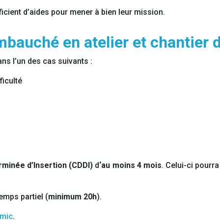
ficient d’aides pour mener à bien leur mission.
bauché en atelier et chantier d
ans l’un des cas suivants :
iculté
rminée d’Insertion (CDDI)
d
‘au moins 4 mois
. Celui-ci pourr
emps partiel (
minimum 20h
).
mic
.