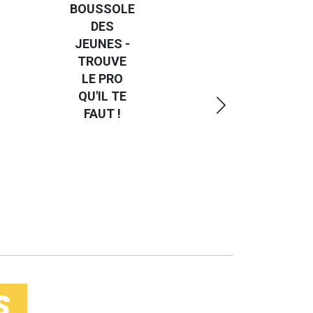
BOUSSOLE
GUIDE
DES
"TRAVAILLER
JEUNES -
CHEZ UN
TROUVE
PARTICULIER"
LE PRO
- ÉDITION
QU'IL TE
2024
FAUT !
S