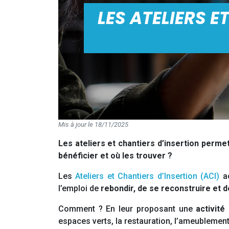
LES ATELIERS E
Mis à jour le 18/11/2025
Les ateliers et chantiers d’insertion permet
bénéficier et où les trouver ?
Les
Ateliers et Chantiers d’Insertion (ACI)
ac
l’emploi de
rebondir, de se reconstruire et de
Comment ? En leur proposant une
activité
espaces verts, la restauration, l’ameublement,