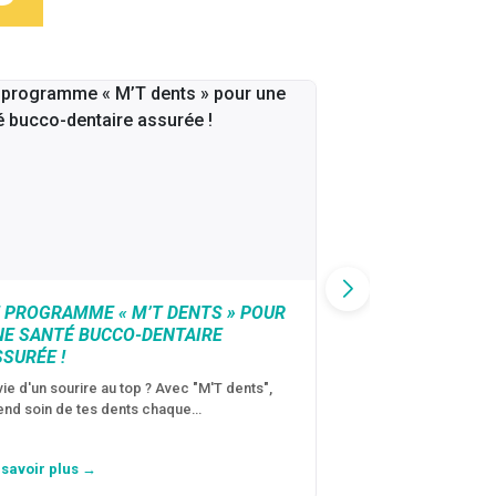
E PROGRAMME « M’T DENTS » POUR
PASS CULTURE
NE SANTÉ BUCCO-DENTAIRE
Envie d'acheter un i
SURÉE !
spectacle, profiter
compléter ta biblio
vie d'un sourire au top ? Avec "M'T dents",
end soin de tes dents chaque…
 savoir plus →
En savoir plus →