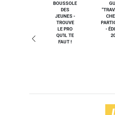
BOUSSOLE
GU
DES
"TRAV
GUIDE DES
JEUNES -
CHE
EMMERDES
TROUVE
PARTI
2025
LE PRO
- ÉD
QU'IL TE
2
FAUT !