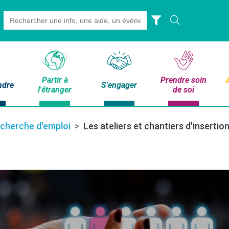
Search
for:
Partir à
Prendre soin
ndre
S'engager
l'étranger
de soi
echerche d'emploi
Les ateliers et chantiers d'insertio