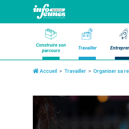
Construire son
Travailler
Entrepre
parcours
Accueil
Travailler
Organiser sa r