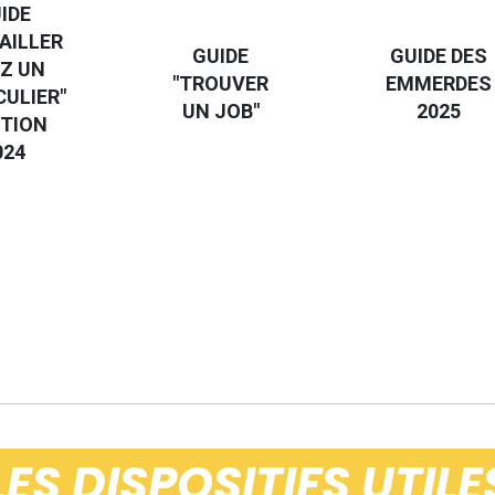
IDE
AILLER
GUIDE
GUIDE DES
Z UN
"TROUVER
EMMERDES
CULIER"
UN JOB"
2025
ITION
024
LES DISPOSITIFS UTILE