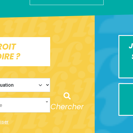
ROIT
J
IRE ?
Chercher
e
iser