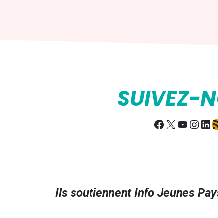
SUIVEZ-
Facebook
X
YouTub
Insta
Lin
Fl
Ils soutiennent Info Jeunes Pays