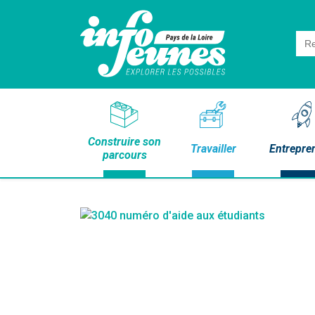
Sea
for:
Construire son
Travailler
Entrepre
parcours
-AOÛT !
 aussi dans