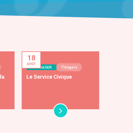
18
AOÛT
S'ENGAGER
Angers
la
Le Service Civique