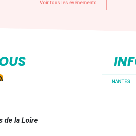
Voir tous les événements
NOUS
IN
e
gram
kedIn
ux RSS
NANTES
 de la Loire