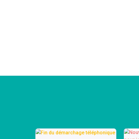
égion
s pour
 août.