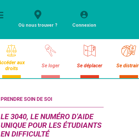
Où nous trouver ?
Connexion
Accéder aux
Se loger
Se déplacer
Se distrai
droits
PRENDRE SOIN DE SOI
LE 3040, LE NUMÉRO D’AIDE
UNIQUE POUR LES ÉTUDIANTS
EN DIFFICULTÉ