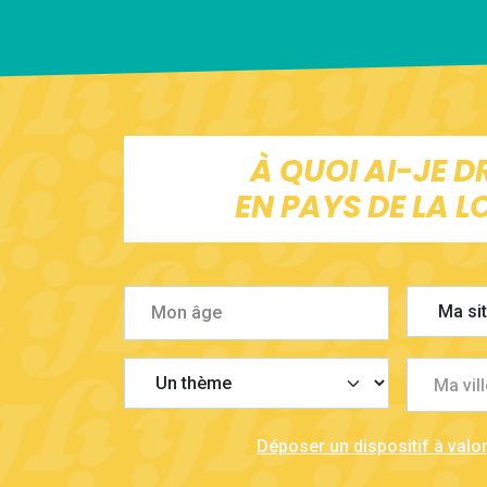
À QUOI AI-JE D
EN PAYS DE LA LO
Ma vill
Déposer un dispositif à valor