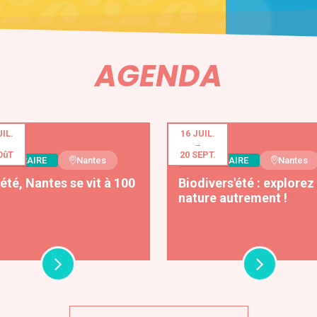
AGENDA
UIL.
16 JUIL.
→
OûT
20 SEPT.
 DISTRAIRE
Nantes
SE DISTRAIRE
Nantes
été, Nantes se vit à 100
Biodivers'été : explorez 
nature autrement !