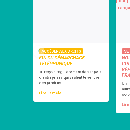
ACCÉDER AUX DROITS
SE
FIN DU DÉMARCHAGE
NO
TÉLÉPHONIQUE
COL
RÉF
Tu reçois régulièrement des appels
FR
d'entreprises qui veulent te vendre
des produits…
Un n
autr
Lire l'article →
colo
Lire