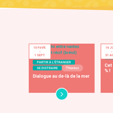
10 FéVR.
16 J
→
→
1 SEPT.
31 A
SE
PARTIR À L'ÉTRANGER
Cet 
SE DISTRAIRE
Nantes
% !
Dialogue au de-là de la mer