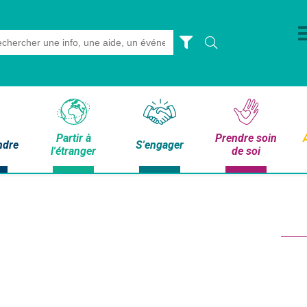
rch
Partir à
Prendre soin
ndre
S'engager
l'étranger
de soi