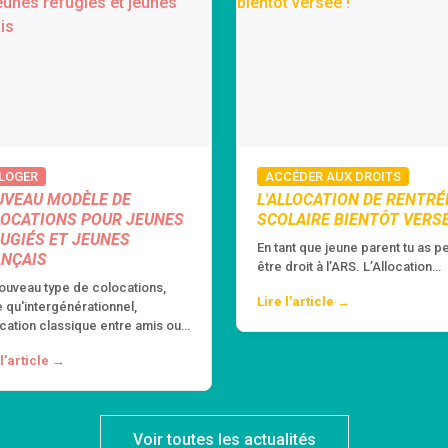
 LOGER
ACCÉDER AUX DROITS
UVEAU MODÈLE DE
L'ALLOCATION DE RENTRÉ
OCATIONS POUR JEUNES
SCOLAIRE BIENTÔT VERSÉ
UGIÉS ET JEUNES
En tant que jeune parent tu as p
ANÇAIS
être droit à l’ARS. L’Allocation…
ouveau type de colocations,
Lire l'article →
e qu'intergénérationnel,
cation classique entre amis ou…
 l'article →
Voir toutes les actualités