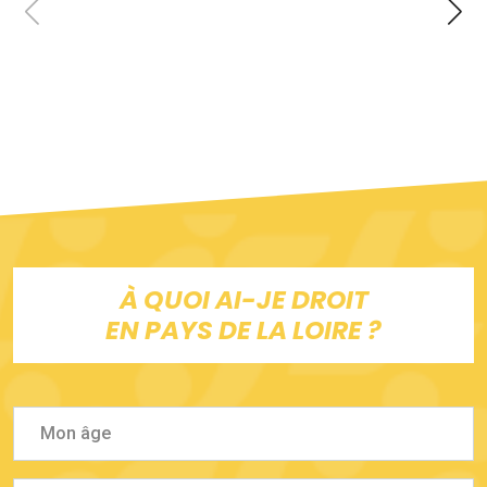
À QUOI AI-JE DROIT
EN PAYS DE LA LOIRE ?