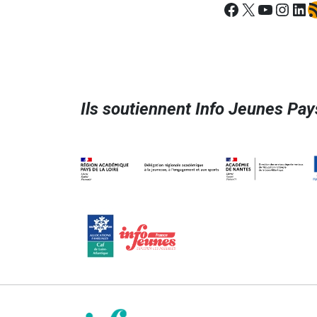
Facebook
X
YouTub
Insta
Lin
Fl
Ils soutiennent Info Jeunes Pays