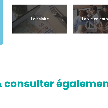
Le salaire
La vie en entr
A consulter égalemen