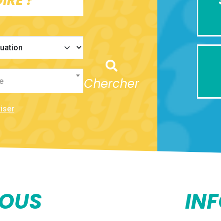
IRE ?
Chercher
e
iser
NOUS
IN