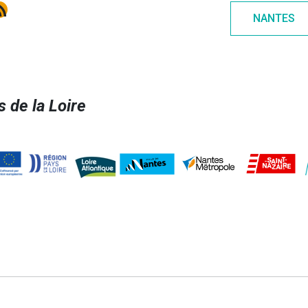
e
gram
kedIn
ux RSS
NANTES
 de la Loire