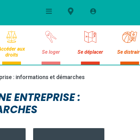
Accéder aux
Se loger
Se déplacer
Se distrai
droits
prise : informations et démarches
E ENTREPRISE :
ARCHES