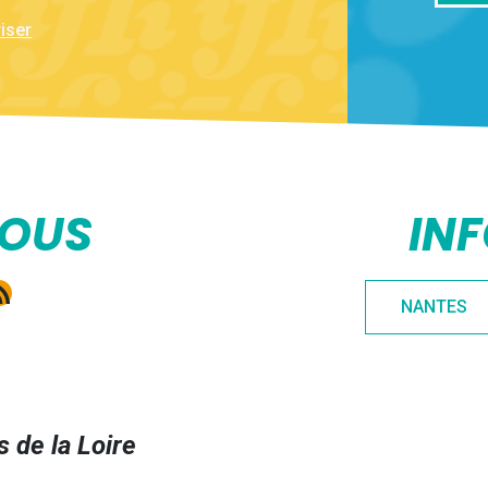
iser
NOUS
IN
e
gram
kedIn
ux RSS
NANTES
 de la Loire