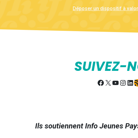
Déposer un dispositif à valor
SUIVEZ-
Facebook
X
YouTub
Insta
Lin
Fl
Ils soutiennent Info Jeunes Pays