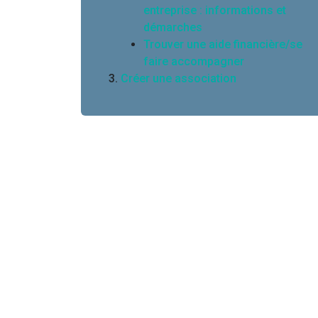
entreprise : informations et
démarches
Trouver une aide financière/se
faire accompagner
Créer une association