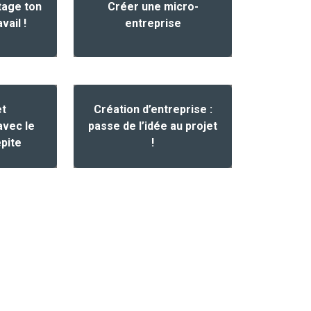
tage ton
Créer une micro-
vail !
entreprise
et
Création d’entreprise :
avec le
passe de l’idée au projet
epite
!