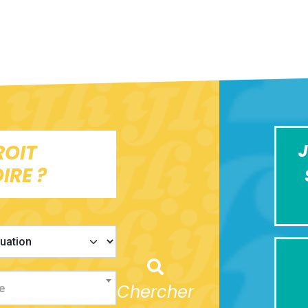
ROIT
J
IRE ?
Chercher
e