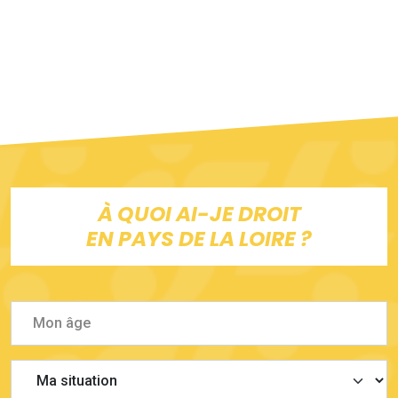
À QUOI AI-JE DROIT
EN PAYS DE LA LOIRE ?