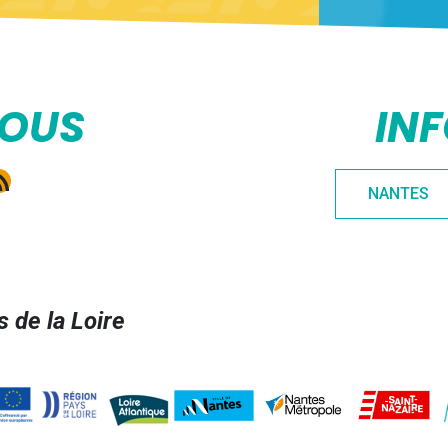
NOUS
IN
e
gram
kedIn
ux RSS
NANTES
 de la Loire