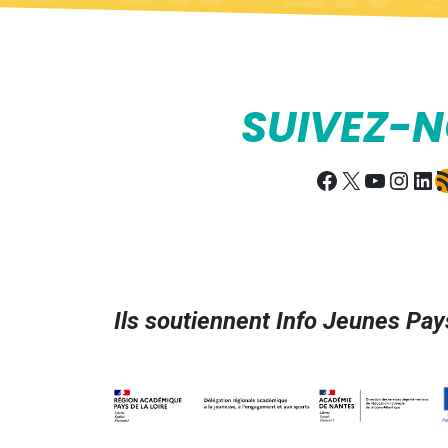
SUIVEZ-
Facebook
X
YouTub
Insta
Lin
Fl
Ils soutiennent Info Jeunes Pays