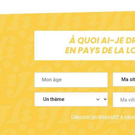
À QUOI AI-JE D
EN PAYS DE LA LO
Ma vill
Déposer un dispositif à valor