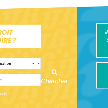
ROIT
J
IRE ?
Chercher
e
iser