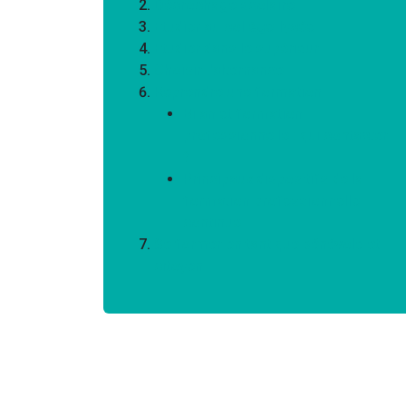
Décrochage scolaire
Étudier au collège-lycée
Étudier dans le supérieur
Choisir l'alternance
Reprendre une formation
Bilan et formation
professionnelle : qui contacter
?
Principaux dispositifs de la
formation professionnelle
continue
Se former en tant que bénévole et
citoyen