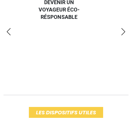
GUIDE DES
EURO
EMMERDES 2025
LA 
LES DISPOSITIFS UTILES