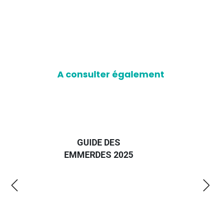
A consulter également
LA BOUSSOLE
GUIDE DES
JEUNES - TR
EMMERDES 2025
LE PRO QU'I
FAUT !