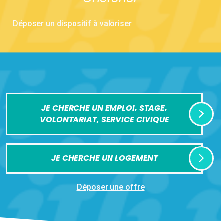
Déposer un dispositif à valoriser
JE CHERCHE UN EMPLOI, STAGE,
VOLONTARIAT, SERVICE CIVIQUE
JE CHERCHE UN LOGEMENT
Déposer une offre