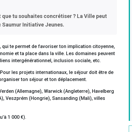
 que tu souhaites concrétiser ? La Ville peut
ec Saumur Initiative Jeunes.
if, qui te permet de favoriser ton implication citoyenne,
onomie et ta place dans la ville. Les domaines peuvent
 liens intergénérationnel, inclusion sociale, etc.
 Pour les projets internationaux, le séjour doit être de
rganiser ton séjour et ton déplacement.
à Verden (Allemagne), Warwick (Angleterre), Havelberg
SA), Veszprém (Hongrie), Sansanding (Mali), villes
u’à 1 000 €).