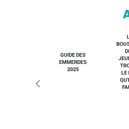
BOU
DEVENIR UN
D
GUIDE DES
VOYAGEUR
JEU
EMMERDES
ÉCO-
TR
2025
RÉSPONSABLE
LE
QU'
FA