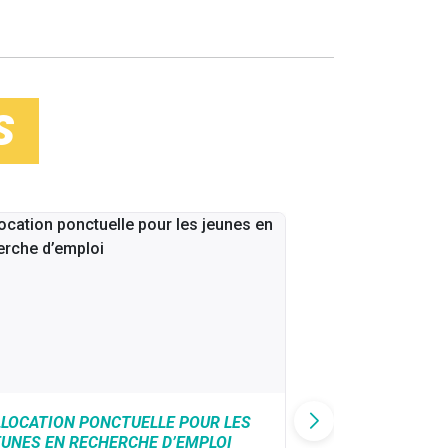
S
LLOCATION PONCTUELLE POUR LES
CAF : AIDE D’U
EUNES EN RECHERCHE D’EMPLOI
VICTIMES DE V