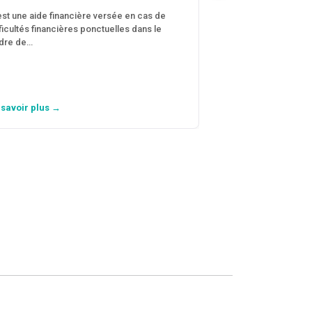
CONJUGALES
est une aide financière versée en cas de
fficultés financières ponctuelles dans le
C’est une aide fina
dre de…
violences conjugal
personne avec…
 savoir plus →
En savoir plus →