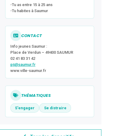
-Tu as entre 15 à 25 ans
-Tu habites à Saumur
CONTACT
Info jeunes Saumur :
Place de Verdun – 49400 SAUMUR
02 41 83 31 42
pij@saumur.fr
www.ville-saumur.fr
THÉMATIQUES
S'engager
Se distraire