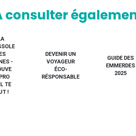
A consulter égalemen
LA
SSOLE
ES
DEVENIR UN
GUIDE DES
NES -
VOYAGEUR
EMMERDES
OUVE
ÉCO-
2025
 PRO
RÉSPONSABLE
IL TE
UT !