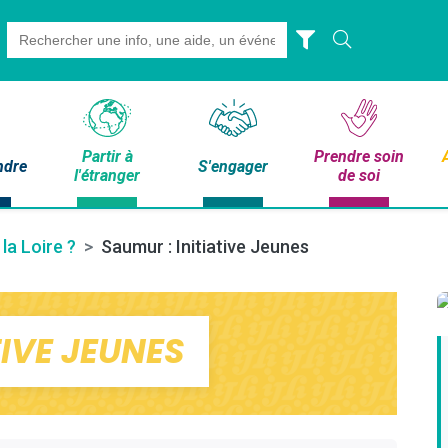
Search
for:
Partir à
Prendre soin
ndre
S'engager
l'étranger
de soi
 la Loire ?
Saumur : Initiative Jeunes
TIVE JEUNES