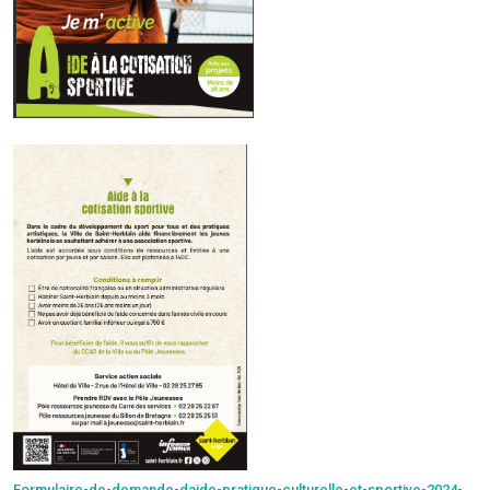
Formulaire-de-demande-daide-pratique-culturelle-et-sportive-2024-