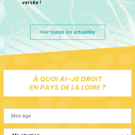
versée !
Voir toutes les actualités
À QUOI AI-JE DROIT
EN PAYS DE LA LOIRE ?