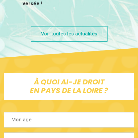
versée !
Voir toutes les actualités
À QUOI AI-JE DROIT
EN PAYS DE LA LOIRE ?