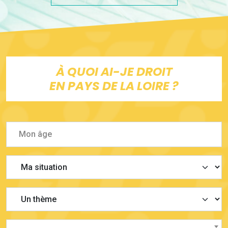
À QUOI AI-JE DROIT
EN PAYS DE LA LOIRE ?