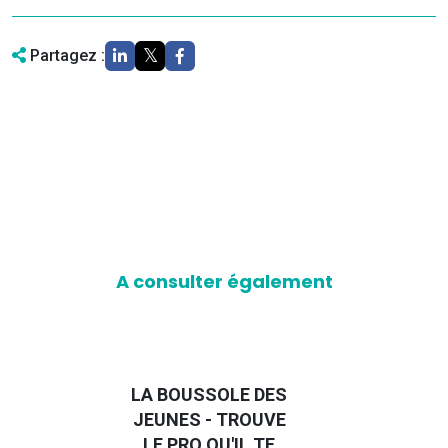
Partagez :
A consulter également
LA BOUSSOLE DES
JEUNES - TROUVE
VO
LE PRO QU'IL TE