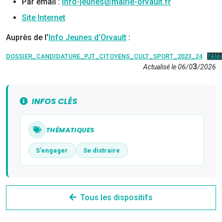
Par email :
info-jeunes@mairie-orvault.fr
Site Internet
Auprès de l’
Info Jeunes d’Orvault
:
DOSSIER_CANDIDATURE_PJT_CITOYENS_CULT_SPORT_2023_24
Télé
3
Actualisé le 06/0
/2026
INFOS CLÉS
THÉMATIQUES
S'engager
Se distraire
Tous les dispositifs