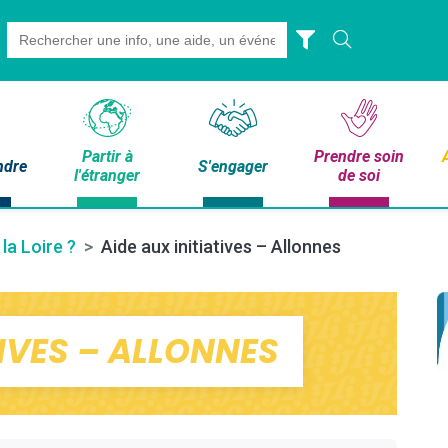
Search
for:
Partir à
Prendre soin
ndre
S'engager
l'étranger
de soi
 la Loire ?
Aide aux initiatives – Allonnes
TIVES – ALLONNES