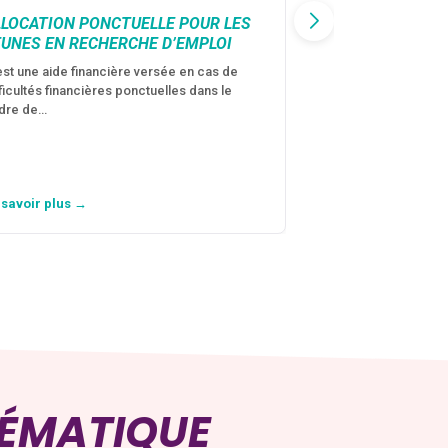
LLOCATION PONCTUELLE POUR LES
CAF : AIDE D’U
EUNES EN RECHERCHE D’EMPLOI
VICTIMES DE V
CONJUGALES
est une aide financière versée en cas de
fficultés financières ponctuelles dans le
C’est une aide fina
dre de…
violences conjugal
personne avec…
 savoir plus →
En savoir plus →
HÉMATIQUE