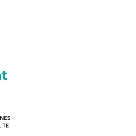
t
NES -
L TE