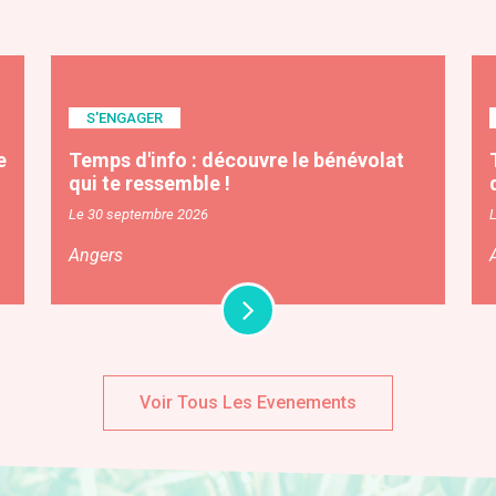
S'ENGAGER
e
Temps d'info : découvre le bénévolat
qui te ressemble !
Le 30 septembre 2026
Angers
Voir Tous Les Evenements