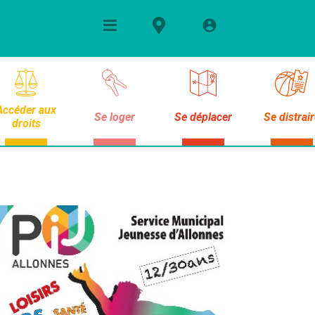
Accéder aux
Se loger
Se déplacer
Se distrai
droits