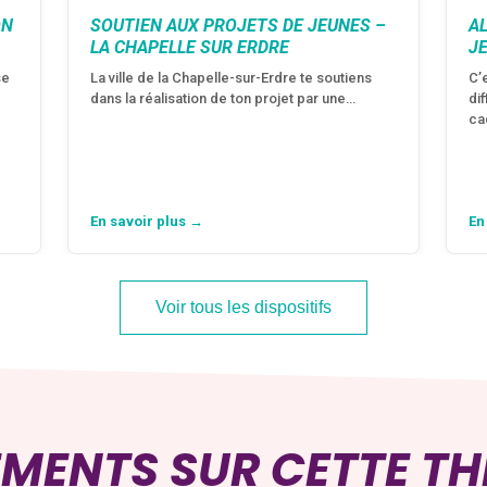
ON
SOUTIEN AUX PROJETS DE JEUNES –
A
LA CHAPELLE SUR ERDRE
J
se
La ville de la Chapelle-sur-Erdre te soutiens
C’
dans la réalisation de ton projet par une…
di
ca
En savoir plus →
En
Voir tous les dispositifs
EMENTS SUR CETTE T