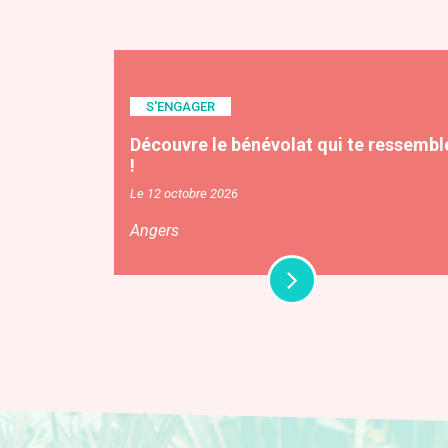
S'ENGAGER
Découvre le bénévolat qui te ressembl
!
Le 12 octobre 2026
Angers