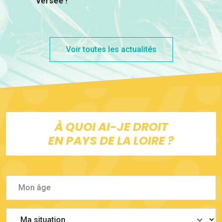
versée !
Voir toutes les actualités
À QUOI AI-JE DROIT
EN PAYS DE LA LOIRE ?