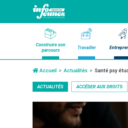
Construire son
Travailler
Entrepre
parcours
Accueil
Actualités
Santé psy étud
ACTUALITÉS
ACCÉDER AUX DROITS