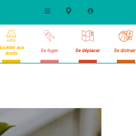
Accéder aux
Se loger
Se déplacer
Se distrai
droits