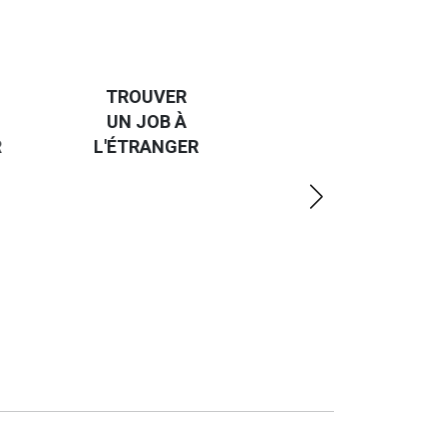
HANDI-
CAP SUR
TROUVER
L'EUROPE
UN JOB À
ET UN
R
L'ÉTRANGER
PEU
PLUS
LOIN