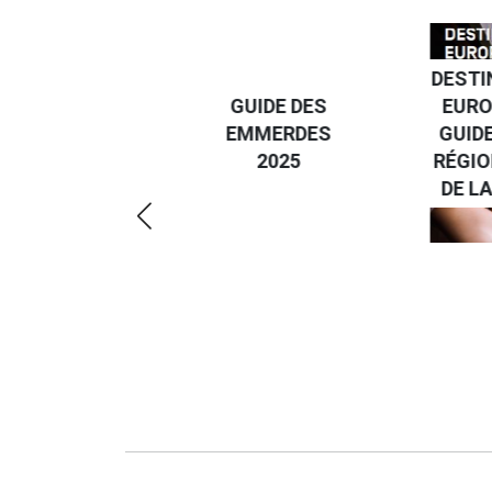
DESTI
DEVENIR UN
GUIDE DES
EURO
VOYAGEUR
EMMERDES
GUIDE
ÉCO-
2025
RÉGIO
RÉSPONSABLE
DE LA