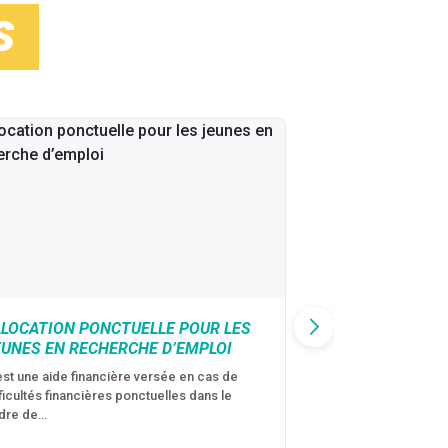
S
LLOCATION PONCTUELLE POUR LES
CAF : AIDE D’U
EUNES EN RECHERCHE D’EMPLOI
VICTIMES DE V
CONJUGALES
est une aide financière versée en cas de
fficultés financières ponctuelles dans le
C’est une aide fina
dre de…
violences conjugal
personne avec…