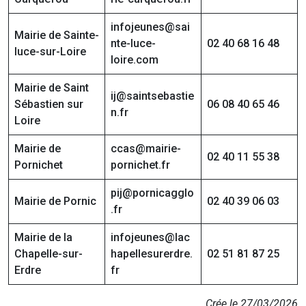
infojeunes@sai
Mairie de Sainte-
nte-luce-
02 40 68 16 48
luce-sur-Loire
loire.com
Mairie de Saint
ij@saintsebastie
Sébastien sur
06 08 40 65 46
n.fr
Loire
Mairie de
ccas@mairie-
02 40 11 55 38
Pornichet
pornichet.fr
pij@pornicagglo
Mairie de Pornic
02 40 39 06 03
.fr
Mairie de la
infojeunes@lac
Chapelle-sur-
hapellesurerdre.
02 51 81 87 25
Erdre
fr
Crée le 27/03/2026