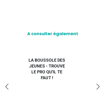
A consulter également
E DES
GUIDE "TRAVAILLER
OUVE
CHEZ UN
L TE
PARTICULIER" -
ÉDITION 2024