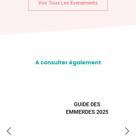
Voir Tous Les Evenements
A consulter également
D
GUIDE DES
EURO
EMMERDES 2025
LA 