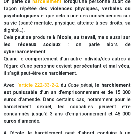
On parle de
harcèlement
lorsqu’une personne subit de
façon répétée des
violences physiques, verbales ou
psychologiques
et que cela a une des conséquences sur
sa vie (santé mentale, physique, atteinte à ses droits, sa
dignité…).
Cela peut se produire
à l’école
,
au travail
, mais aussi
sur
les réseaux sociaux
: on parle alors de
cyberharcèlement
.
Quand le comportement d’un autre individu/des autres à
l’égard d’une personne devient
persécutant
et
mal vécu
,
il s’agit peut-être de harcèlement.
Avec
l’article 222-33-2-2
du
Code pénal
,
le harcèlement
est punissable
d’un an d’emprisonnement et de 15 000
euros d’amende. Dans certains cas, notamment pour le
harcèlement sexuel, les coupables peuvent être
condamnés jusqu’à 3 ans d’emprisonnement et 45 000
euros d’amende.
A l’école, le harcèlement peut d’abord conduire à un