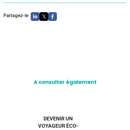
Partagez-le :
A consulter également
D
GUIDE DES
EURO
EMMERDES 2025
LA 