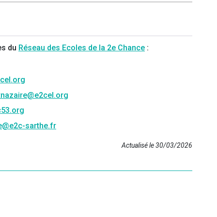
ès du
Réseau des Ecoles de la 2e Chance
:
cel.org
tnazaire@e2cel.org
53.org
e@e2c-sarthe.fr
Actualisé le 30/03/2026