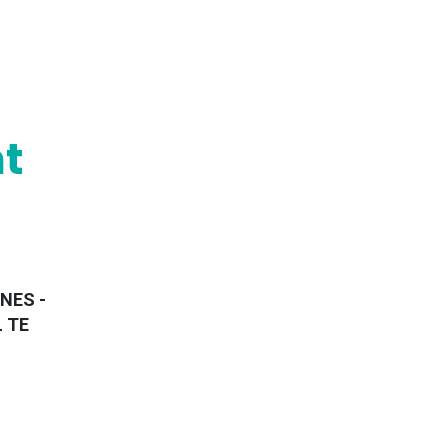
t
NES -
L TE