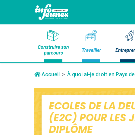
Construire son
Travailler
Entrepre
parcours
Accueil
À quoi ai-je droit en Pays de
ECOLES DE LA D
(E2C) POUR LES 
DIPLÔME