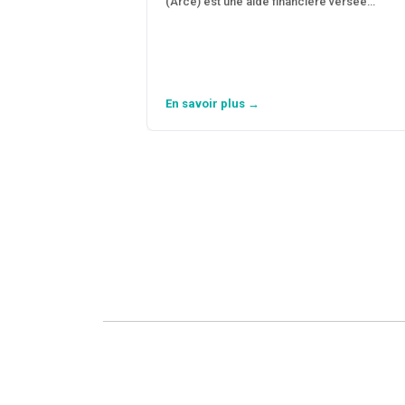
(Arce) est une aide financière versée…
En savoir plus →