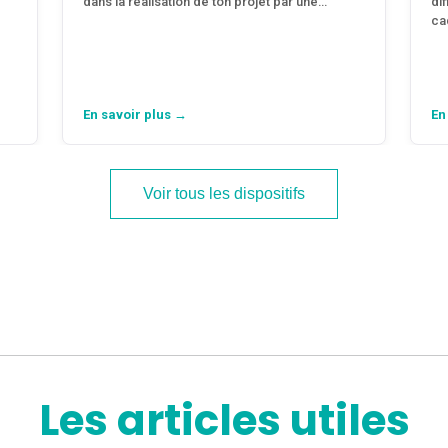
dans la réalisation de ton projet par une…
di
ca
En savoir plus →
En
Voir tous les dispositifs
Les articles utiles