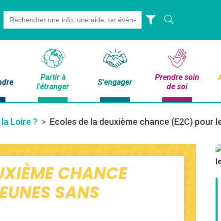
Search
for:
Partir à
Prendre soin
ndre
S'engager
l'étranger
de soi
 la Loire ?
Ecoles de la deuxième chance (E2C) pour l
EUXIÈME CHANCE
JEUNES SANS