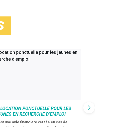
S
LLOCATION PONCTUELLE POUR LES
CAF : AIDE D’U
EUNES EN RECHERCHE D’EMPLOI
VICTIMES DE V
CONJUGALES
est une aide financière versée en cas de