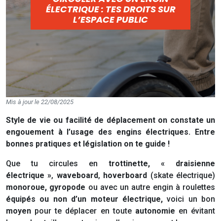
ÉLECTRIQUE : TES DROITS SUR
L’ESPACE PUBLIC
Mis à jour le 22/08/2025
Style de vie ou facilité de déplacement on constate un
engouement à l’usage des engins électriques. Entre
bonnes pratiques et législation on te guide !
Que tu circules en
trottinette,
« draisienne
électrique »
,
waveboard
,
hoverboard
(skate électrique)
monoroue, gyropode
ou avec un autre engin à roulettes
équipés ou non d’un moteur électrique,
voici un bon
moyen
pour te déplacer en toute
autonomie
en évitant