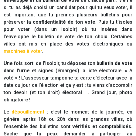
enveloppe et un bulletin de vote
de chaque parti. Même
si tu as déjà choisi un candidat pour qui tu veux voter, il
est important que tu prennes plusieurs bulletins pour
préserver la
confidentialité de ton vote
. Puis tu t’isoles
pour voter (dans un isoloir) où tu insères dans
l’enveloppe le bulletin de vote de ton choix. Certaines
villes ont mis en place des votes électroniques ou
machines à voter
.
Une fois sorti de l’isoloir, tu déposes ton
bulletin de vote
dans l’urne
et signes (émarges) la liste électorale. « A
voté » ! L’assesseur tamponne ta carte d’électeur avec la
date du jour de l’élection et ça y est : tu viens d’accomplir
ton devoir (et ton droit) électoral ! . Grand jour, photo
obligatoire !
Le
dépouillement
: c’est le moment de la journée, en
général après 18h ou 20h dans les grandes villes, où
l’ensemble des bulletins sont
vérifiés et comptabilisés
.
Sache que tu peux demander à participer au