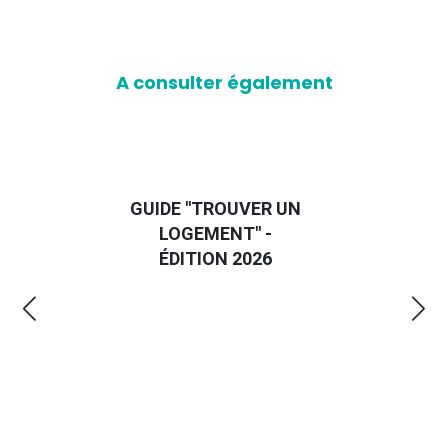
A consulter également
LA 
GUIDE "TROUVER UN
JE
LOGEMENT" -
LE
ÉDITION 2026