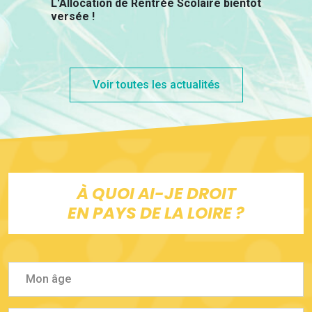
L'Allocation de Rentrée Scolaire bientôt
versée !
Voir toutes les actualités
À QUOI AI-JE DROIT
EN PAYS DE LA LOIRE ?