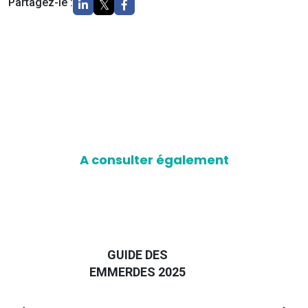
Partagez-le :
A consulter également
L
GUIDE "TROUVER UN
J
LOGEMENT" -
ÉDITION 2026