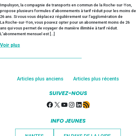
Impulsyon, la compagnie de transports en commun de la Roche-sur-Yon,
propose plusieurs formules d’abonnements à tarif réduit pour les moins de
26 ans. Si vous vous déplacez régulièrement sur l’agglomération de
La Roche-sur-Yon, vous pouvez opter pour un abonnement moins de 26
ans qui vous permet de voyager de manière illimitée à tarif réduit.
L’abonnement mensuel est […]
Voir plus
Navigation
Articles plus anciens
Articles plus récents
des
SUIVEZ-NOUS
articles
Facebook
X
YouTube
Instagram
LinkedIn
Flux RSS
INFO JEUNES