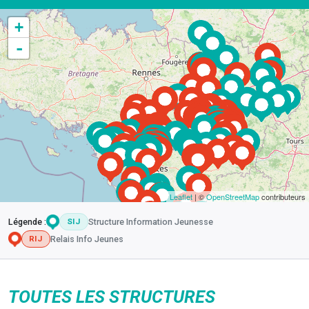
+
-
Leaflet
| ©
OpenStreetMap
contributeurs
Légende :
Structure Information Jeunesse
SIJ
Relais Info Jeunes
RIJ
TOUTES LES STRUCTURES