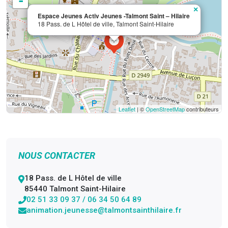
-
×
Espace Jeunes Activ Jeunes -Talmont Saint – Hilaire
18 Pass. de L Hôtel de ville, Talmont Saint-Hilaire
Leaflet
| ©
OpenStreetMap
contributeurs
NOUS CONTACTER
18 Pass. de L Hôtel de ville
85440 Talmont Saint-Hilaire
02 51 33 09 37 / 06 34 50 64 89
animation.jeunesse@talmontsainthilaire.fr