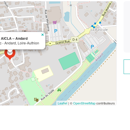
×
n AICLA – Andard
c - Andard, Loire-Authion
Leaflet
| ©
OpenStreetMap
contributeurs