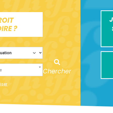
ROIT
J
IRE ?
Chercher
e
iser