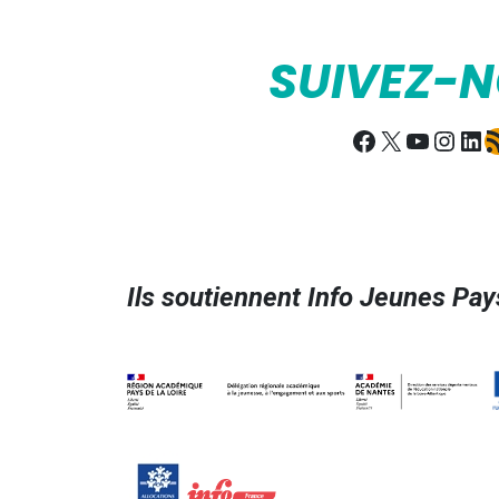
SUIVEZ-
Facebook
X
YouTub
Insta
Lin
Fl
Ils soutiennent Info Jeunes Pays