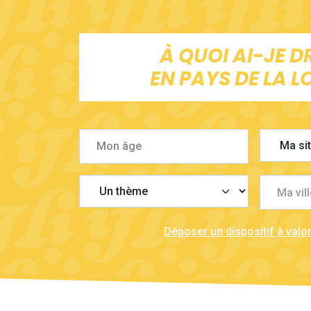
À QUOI AI-JE D
EN PAYS DE LA LO
Ma vill
Déposer un dispositif à valor