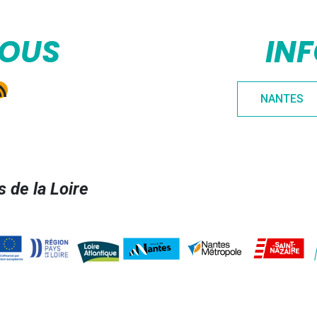
NOUS
IN
e
gram
kedIn
ux RSS
NANTES
 de la Loire