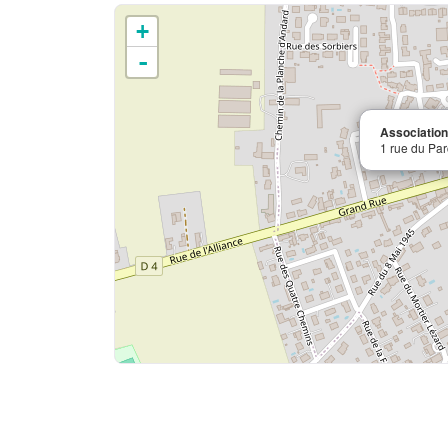
+
-
Associatio
1 rue du Par