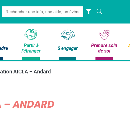
Search
for:
Partir à
Prendre soin
ndre
S'engager
l'étranger
de soi
ation AICLA – Andard
A – ANDARD