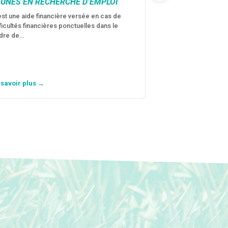
EUNES EN RECHERCHE D’EMPLOI
VICTIMES DE V
CONJUGALES
est une aide financière versée en cas de
fficultés financières ponctuelles dans le
C’est une aide fina
dre de…
violences conjugal
personne avec…
 savoir plus →
En savoir plus →