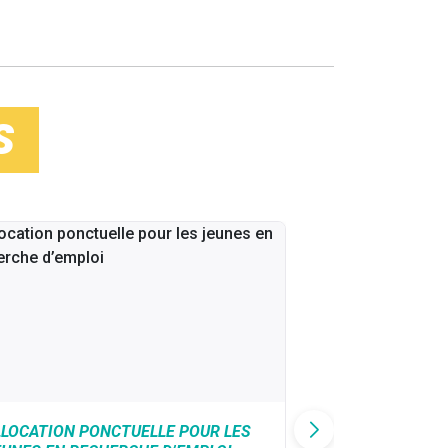
S
LLOCATION PONCTUELLE POUR LES
CAF : AIDE D’U