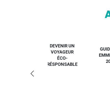
DESTI
DEVENIR UN
GUIDE DES
EURO
VOYAGEUR
EMMERDES
GUIDE
ÉCO-
2025
RÉGIO
RÉSPONSABLE
DE LA