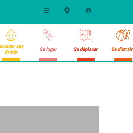
Accéder aux
Se loger
Se déplacer
Se distrai
droits