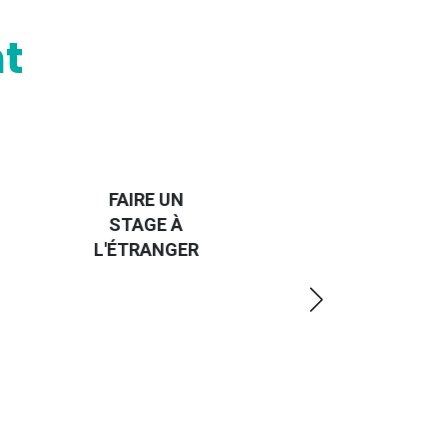
t
HANDI-
CAP SUR
TROUVER
L'EUROPE
UN JOB À
ET UN
R
L'ÉTRANGER
PEU
PLUS
LOIN