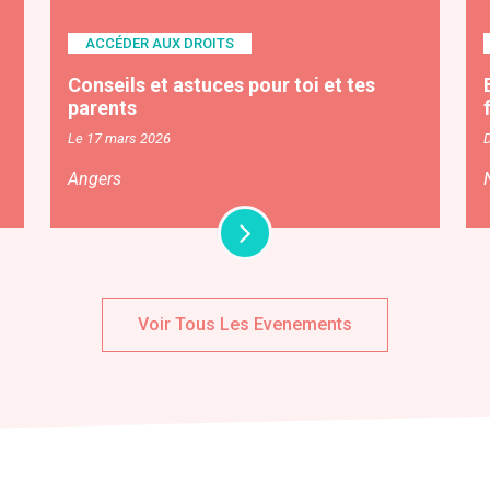
ACCÉDER AUX DROITS
Conseils et astuces pour toi et tes
parents
Le 17 mars 2026
Angers
Voir Tous Les Evenements