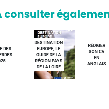
A consulter égalemen
NATION
RÉDIGER
PE, LE
FAIRE UN
SON CV
 DE LA
STAGE À
EN
N PAYS
L'ÉTRANGE
ANGLAIS
 LOIRE