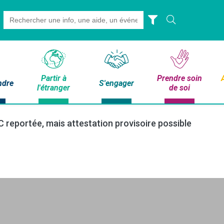
Search
for:
Partir à
Prendre soin
ndre
S'engager
l'étranger
de soi
 reportée, mais attestation provisoire possible