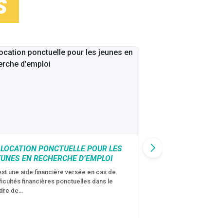
S
LLOCATION PONCTUELLE POUR LES
CAF : AIDE D’U
EUNES EN RECHERCHE D’EMPLOI
VICTIMES DE V
CONJUGALES
est une aide financière versée en cas de
fficultés financières ponctuelles dans le
C’est une aide fina
dre de…
violences conjugal
personne avec…