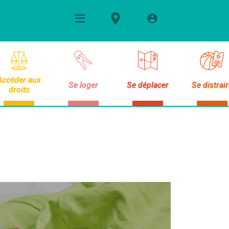
Accéder aux
Se loger
Se déplacer
Se distrai
droits