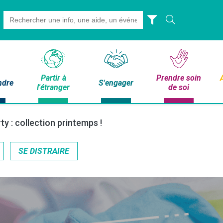
Search
for:
Partir à
Prendre soin
ndre
S'engager
l'étranger
de soi
ty : collection printemps !
SE DISTRAIRE