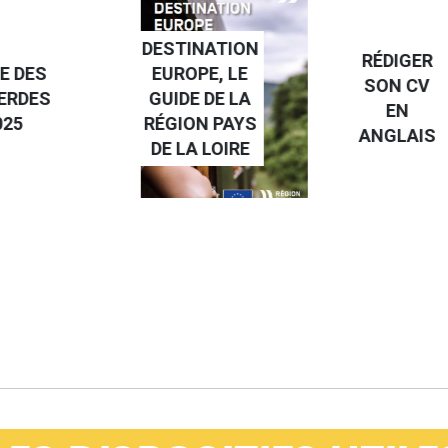
NATION
RÉDIGER
PE, LE
FAIRE UN
SON CV
 DE LA
STAGE À
EN
N PAYS
L'ÉTRANGE
ANGLAIS
 LOIRE