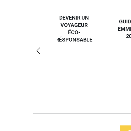
DESTI
DEVENIR UN
GUIDE DES
EURO
VOYAGEUR
EMMERDES
GUIDE
ÉCO-
2025
RÉGIO
RÉSPONSABLE
DE LA