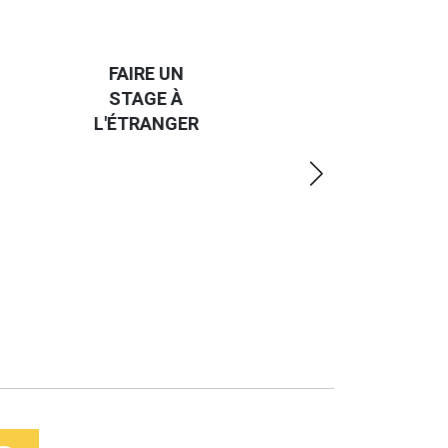
HANDI-
CAP SUR
TROUVER
L'EUROPE
UN JOB À
ET UN
R
L'ÉTRANGER
PEU
PLUS
LOIN