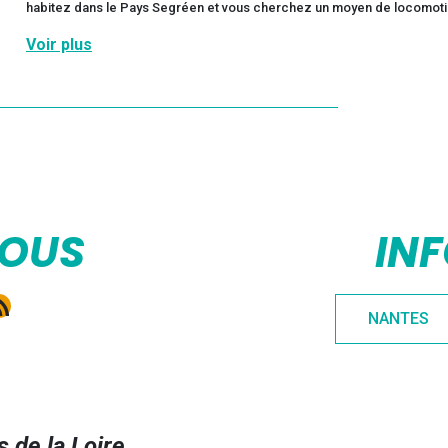
habitez dans le Pays Segréen et vous cherchez un moyen de locomotion 
Voir plus
NOUS
IN
e
gram
kedIn
ux RSS
NANTES
 de la Loire