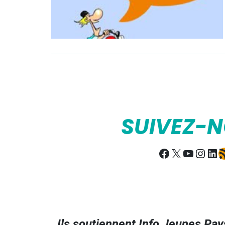
SUIVEZ-
Facebook
X
YouTub
Insta
Lin
Fl
Ils soutiennent Info Jeunes Pays