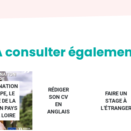
A consulter égalemen
NATION
RÉDIGER
PE, LE
FAIRE UN
SON CV
 DE LA
STAGE À
EN
N PAYS
L'ÉTRANGE
ANGLAIS
 LOIRE