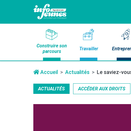
Construire son
Travailler
Entrepre
parcours
Accueil
Actualités
Le saviez-vous
ACTUALITÉS
ACCÉDER AUX DROITS