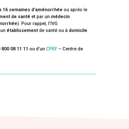
 à
16 semaines d’aménorrhée
ou après le
ment de santé
et par un
médecin
.
norrhée
). Pour rappel, l’IVG
s un
établissement
de santé ou à
domicile
.
 800 08 11 11
ou d’un
CPEF
– Centre de