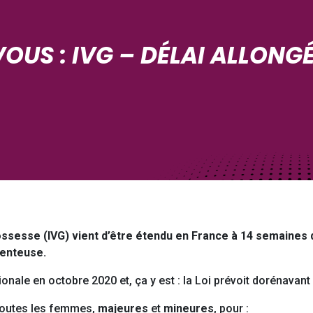
VOUS : IVG – DÉLAI ALLONG
rossesse (IVG) vient d’être étendu en France à 14 semaines 
enteuse.
onale en octobre 2020 et, ça y est : la Loi prévoit dorénavan
toutes les femmes,
majeures
et
mineures
, pour :