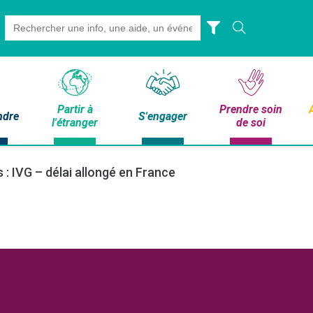
Search
for:
Partir à
Prendre soin
ndre
S'engager
l'étranger
de soi
 : IVG – délai allongé en France