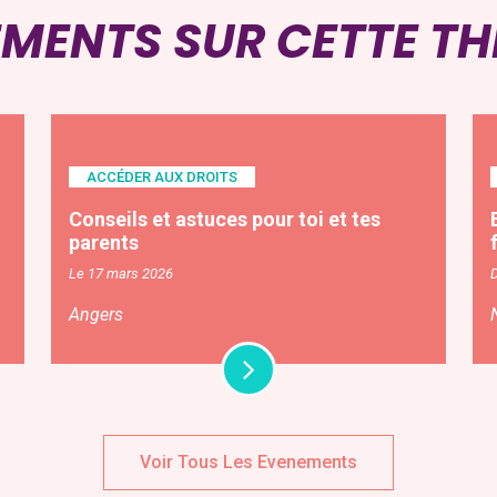
EMENTS SUR CETTE T
ACCÉDER AUX DROITS
Conseils et astuces pour toi et tes
parents
Le 17 mars 2026
Angers
Voir Tous Les Evenements