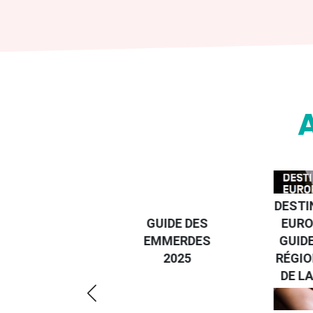
DESTI
DEVENIR UN
GUIDE DES
EURO
VOYAGEUR
EMMERDES
GUIDE
ÉCO-
2025
RÉGIO
RÉSPONSABLE
DE LA