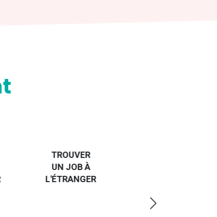
t
HANDI-
CAP SUR
TROUVER
L'EUROPE
UN JOB À
ET UN
R
L'ÉTRANGER
PEU
PLUS
LOIN