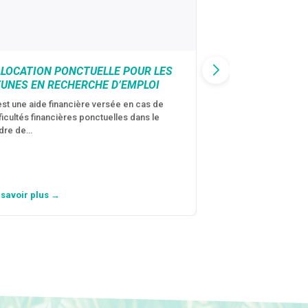
LLOCATION PONCTUELLE POUR LES
CAF : AIDE D’U
EUNES EN RECHERCHE D’EMPLOI
VICTIMES DE V
CONJUGALES
est une aide financière versée en cas de
fficultés financières ponctuelles dans le
C’est une aide fina
dre de…
violences conjugal
personne avec…
 savoir plus →
En savoir plus →