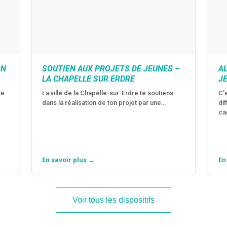
ON
SOUTIEN AUX PROJETS DE JEUNES –
A
LA CHAPELLE SUR ERDRE
J
se
La ville de la Chapelle-sur-Erdre te soutiens
C’
dans la réalisation de ton projet par une…
di
ca
En savoir plus →
En
Voir tous les dispositifs