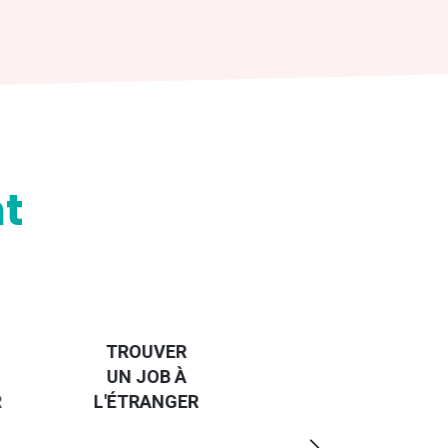
t
HANDI-
CAP SUR
TROUVER
L'EUROPE
UN JOB À
ET UN
R
L'ÉTRANGER
PEU
PLUS