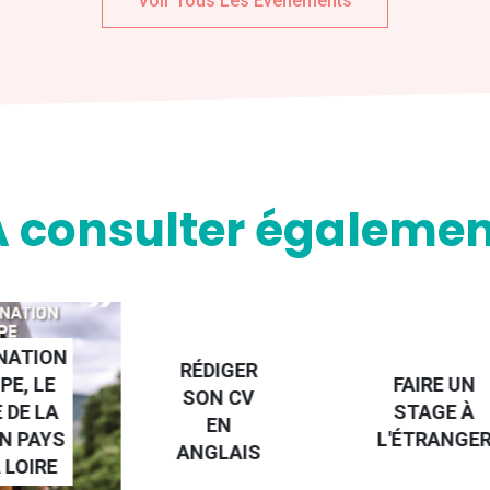
Voir Tous Les Evenements
A consulter égalemen
NATION
RÉDIGER
PE, LE
FAIRE UN
SON CV
 DE LA
STAGE À
EN
N PAYS
L'ÉTRANGE
ANGLAIS
 LOIRE