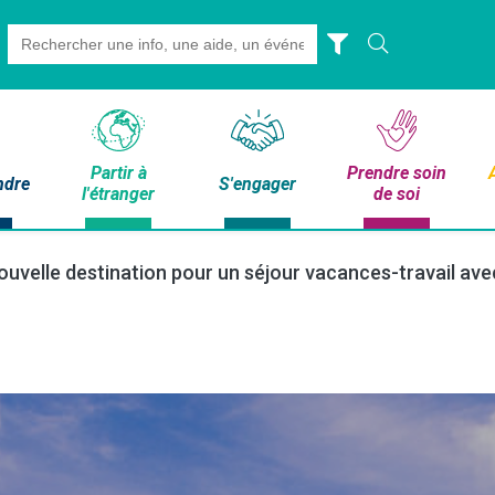
Search
for:
Partir à
Prendre soin
ndre
S'engager
l'étranger
de soi
 nouvelle destination pour un séjour vacances-travail av