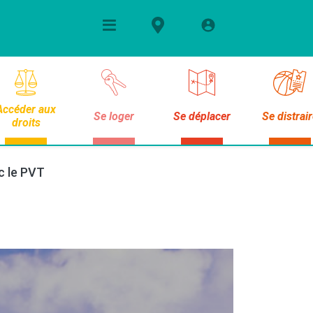
Accéder aux
Se loger
Se déplacer
Se distrai
droits
ec le PVT