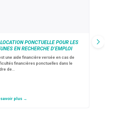
LLOCATION PONCTUELLE POUR LES
CAF : AIDE D’U
EUNES EN RECHERCHE D’EMPLOI
VICTIMES DE V
CONJUGALES
est une aide financière versée en cas de
fficultés financières ponctuelles dans le
C’est une aide fina
dre de…
violences conjugal
personne avec…
 savoir plus →
En savoir plus →