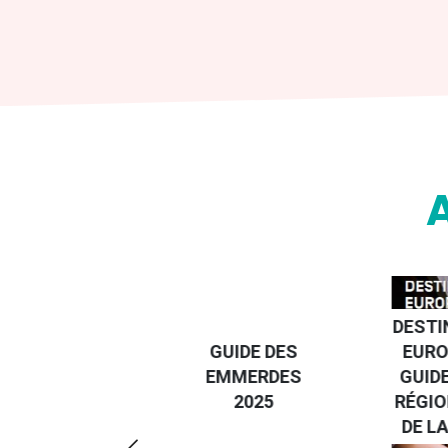
DESTI
DEVENIR UN
GUIDE DES
EURO
VOYAGEUR
EMMERDES
GUIDE
ÉCO-
2025
RÉGIO
RÉSPONSABLE
DE LA