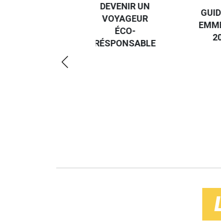
DESTI
DEVENIR UN
GUIDE DES
EURO
VOYAGEUR
EMMERDES
GUIDE
ÉCO-
2025
RÉGIO
RÉSPONSABLE
DE LA