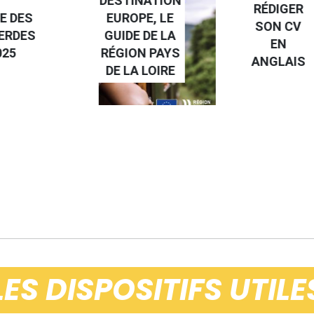
NATION
RÉDIGER
PE, LE
FAIRE UN
SON CV
 DE LA
STAGE À
EN
N PAYS
L'ÉTRANGE
ANGLAIS
 LOIRE
LES DISPOSITIFS UTILE