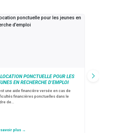
LLOCATION PONCTUELLE POUR LES
CAF : AIDE D’U
EUNES EN RECHERCHE D’EMPLOI
VICTIMES DE V
CONJUGALES
est une aide financière versée en cas de
fficultés financières ponctuelles dans le
C’est une aide fina
dre de…
violences conjugal
personne avec…
 savoir plus →
En savoir plus →