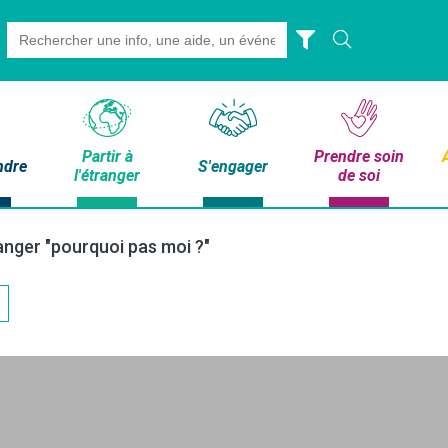
Search
for:
Partir à
Prendre soin
ndre
S'engager
l'étranger
de soi
tranger "pourquoi pas moi ?"