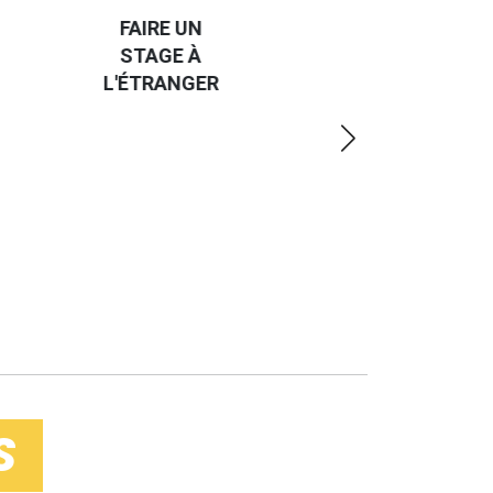
CAP SUR
TROUVER
L'EUROPE
UN JOB À
ET UN
R
L'ÉTRANGER
PEU
PLUS
LOIN
S