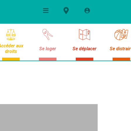
Accéder aux
Se loger
Se déplacer
Se distrai
droits