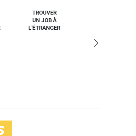
CAP SUR
TROUVER
L'EUROPE
UN JOB À
ET UN
R
L'ÉTRANGER
PEU
PLUS
LOIN
S