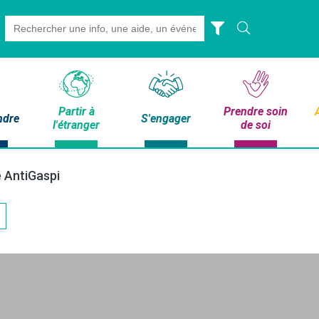
Search
for:
Partir à
Prendre soin
ndre
S'engager
l'étranger
de soi
 AntiGaspi