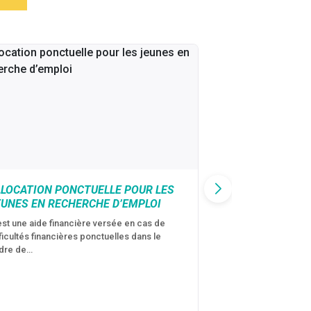
LLOCATION PONCTUELLE POUR LES
CAF : AIDE D’U
EUNES EN RECHERCHE D’EMPLOI
VICTIMES DE V
CONJUGALES
est une aide financière versée en cas de
fficultés financières ponctuelles dans le
C’est une aide fina
dre de…
violences conjugal
personne avec…