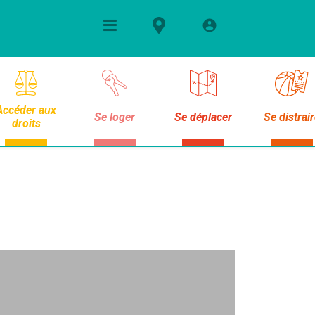
Accéder aux
Se loger
Se déplacer
Se distrai
droits