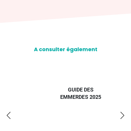
A consulter également
D
GUIDE DES
EURO
EMMERDES 2025
LA 