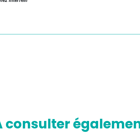
hez Interfelh
A consulter égalemen