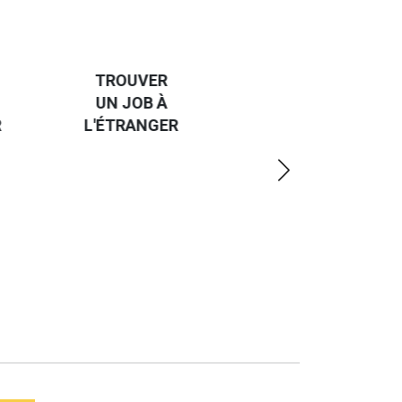
HANDI-
CAP SUR
TROUVER
L'EUROPE
UN JOB À
ET UN
R
L'ÉTRANGER
PEU
PLUS
LOIN