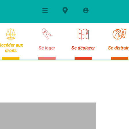
Accéder aux
Se loger
Se déplacer
Se distrai
droits