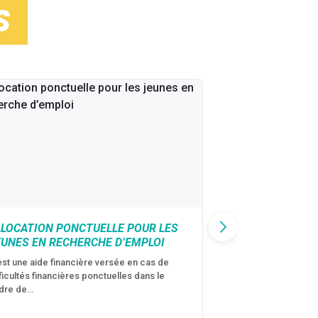
S
LLOCATION PONCTUELLE POUR LES
CAF : AIDE D’U
EUNES EN RECHERCHE D’EMPLOI
VICTIMES DE V
CONJUGALES
est une aide financière versée en cas de
fficultés financières ponctuelles dans le
C’est une aide fina
dre de…
violences conjugal
personne avec…