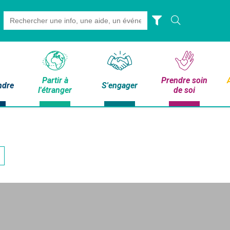
Search
for:
Partir à
Prendre soin
ndre
S'engager
l'étranger
de soi