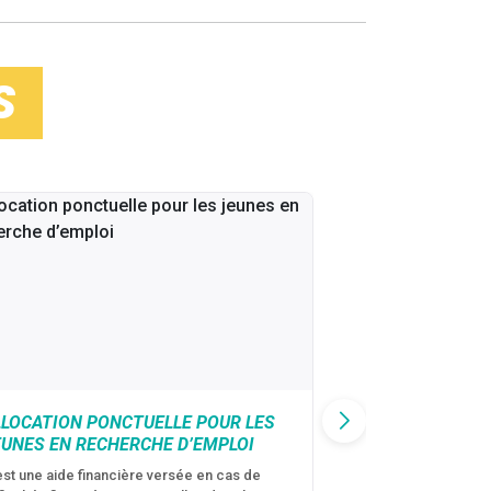
S
LLOCATION PONCTUELLE POUR LES
CAF : AIDE D’U
EUNES EN RECHERCHE D’EMPLOI
VICTIMES DE V
CONJUGALES
est une aide financière versée en cas de