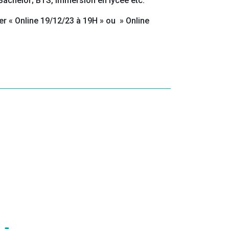
, Bachelor; BTS, immersion en lycée etc.
er « Online 19/12/23 à 19H » ou » Online