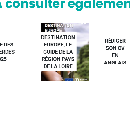
A consulter égalemen
NATION
RÉDIGER
PE, LE
FAIRE UN
SON CV
 DE LA
STAGE À
EN
N PAYS
L'ÉTRANGE
ANGLAIS
 LOIRE