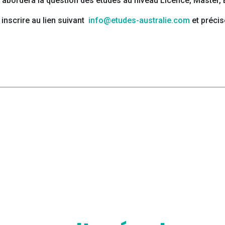
 il abordera la question des études au niveau Licence, Master
inscrire au lien suivant
info@etudes-australie.com
et précis