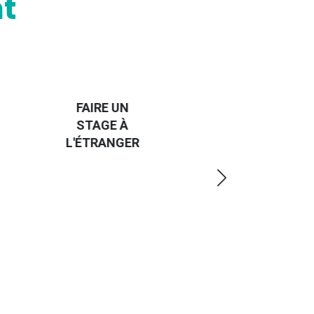
t
HANDI-
CAP SUR
TROUVER
L'EUROPE
UN JOB À
ET UN
R
L'ÉTRANGER
PEU
PLUS
LOIN