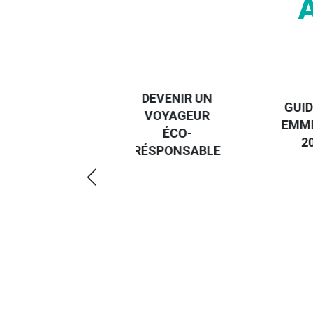
DESTI
DEVENIR UN
GUIDE DES
EURO
VOYAGEUR
EMMERDES
GUIDE
ÉCO-
2025
RÉGIO
RÉSPONSABLE
DE LA