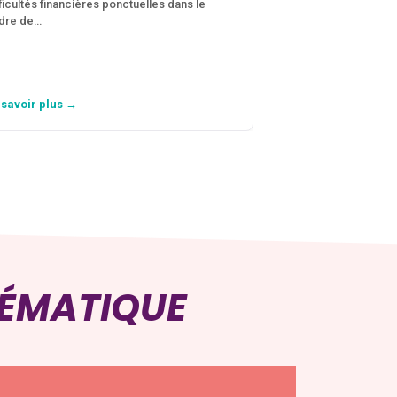
fficultés financières ponctuelles dans le
C’est une aide fina
dre de…
violences conjugal
personne avec…
 savoir plus →
En savoir plus →
HÉMATIQUE