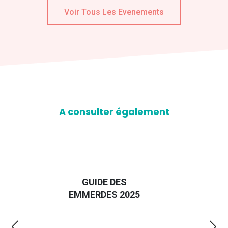
Voir Tous Les Evenements
A consulter également
D
GUIDE DES
EURO
EMMERDES 2025
LA 