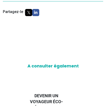
Partagez-le :
A consulter également
D
GUIDE DES
EURO
EMMERDES 2025
LA 