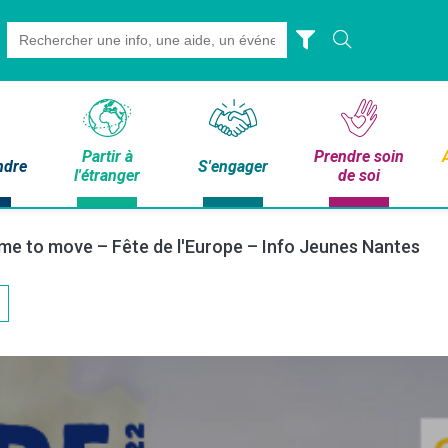
Search
for:
Partir à
Prendre soin
ndre
S'engager
l'étranger
de soi
me to move – Fête de l'Europe – Info Jeunes Nantes