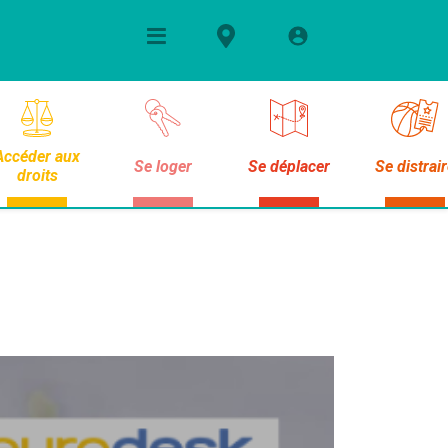
Accéder aux
Se loger
Se déplacer
Se distrai
droits