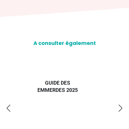
A consulter également
DE
GUIDE DES
EUROP
EMMERDES 2025
LA R