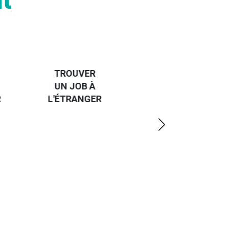
t
HANDI-
CAP SUR
TROUVER
L'EUROPE
UN JOB À
ET UN
R
L'ÉTRANGER
PEU
PLUS
LOIN