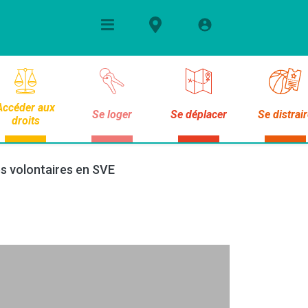
Accéder aux
Se loger
Se déplacer
Se distrai
droits
s volontaires en SVE