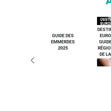
DESTI
DEVENIR UN
GUIDE DES
EURO
VOYAGEUR
EMMERDES
GUIDE
ÉCO-
2025
RÉGIO
RÉSPONSABLE
DE LA