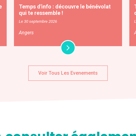
e
Temps d'info : découvre le bénévolat
qui te ressemble !
Le 30 septembre 2026
Angers
Voir Tous Les Evenements