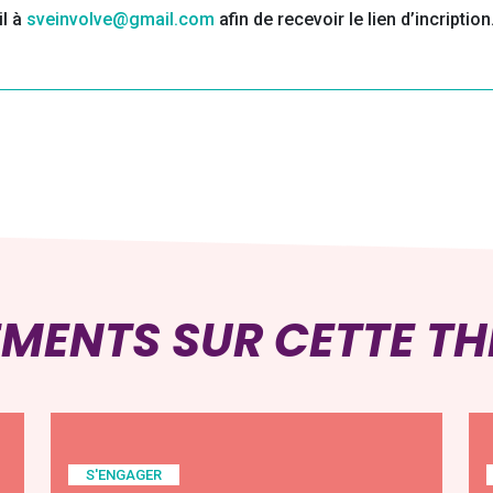
il à
sveinvolve@gmail.com
afin de recevoir le lien d’incription
EMENTS SUR CETTE T
S'ENGAGER