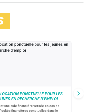
S
LLOCATION PONCTUELLE POUR LES
CAF : AIDE D’U
EUNES EN RECHERCHE D’EMPLOI
VICTIMES DE V
CONJUGALES
est une aide financière versée en cas de
fficultés financières ponctuelles dans le
C’est une aide fina