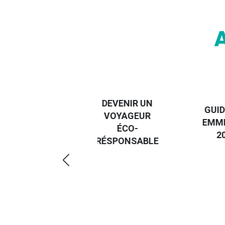
VIVRE UNE
EXPÉRIENCE
DEVENIR UN
GUID
À
VOYAGEUR
EMM
L'ÉTRANGER
ÉCO-
2
AVANT 18
RÉSPONSABLE
ANS