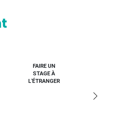
t
FAIRE UN
TROUVER
STAGE À
UN JOB À
L'ÉTRANGER
L'ÉTRANGER