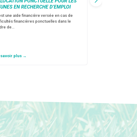
LLOCATION PONCTUELLE POUR LES
CAF : AIDE D’U
EUNES EN RECHERCHE D’EMPLOI
VICTIMES DE V
CONJUGALES
est une aide financière versée en cas de
fficultés financières ponctuelles dans le
C’est une aide fina
dre de…
violences conjugal
personne avec…
 savoir plus →
En savoir plus →