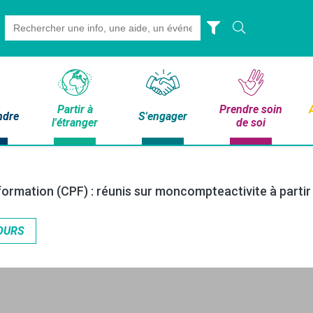
Search
for:
Partir à
Prendre soin
ndre
S'engager
l'étranger
de soi
formation (CPF) : réunis sur moncompteactivite à partir
OURS