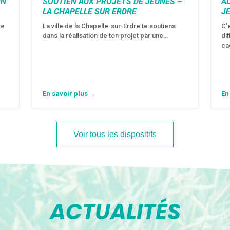
ON
SOUTIEN AUX PROJETS DE JEUNES –
A
LA CHAPELLE SUR ERDRE
J
se
La ville de la Chapelle-sur-Erdre te soutiens
C’
dans la réalisation de ton projet par une…
di
ca
En savoir plus →
En
Voir tous les dispositifs
ACTUALITÉS