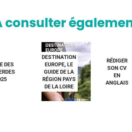
A consulter égalemen
DESTINATION
RÉDIGER
E DES
EUROPE, LE
SON CV
ERDES
GUIDE DE LA
EN
025
RÉGION PAYS
ANGLAIS
DE LA LOIRE