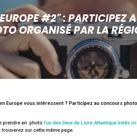
'EUROPE #2" : PARTICIPEZ
TO ORGANISÉ PAR LA RÉGI
en Europe vous intéressent ? Participez au concours photo 
 de prendre en photo
l’un des lieux de Loire-Atlantique listés ici
s trouverez sur cette même page.