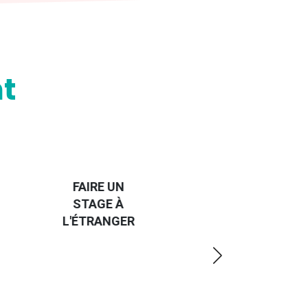
t
HANDI-
CAP SUR
TROUVER
L'EUROPE
UN JOB À
ET UN
R
L'ÉTRANGER
PEU
PLUS
LOIN