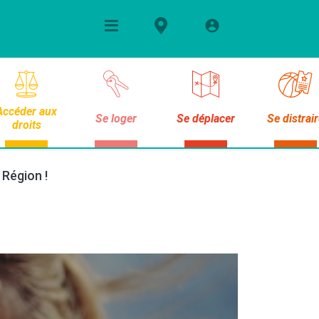
Accéder aux
Se loger
Se déplacer
Se distrai
droits
 Région !