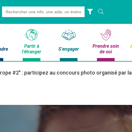
Search
for:
Partir à
Prendre soin
ndre
S'engager
l'étranger
de soi
rope #2" : participez au concours photo organisé par la