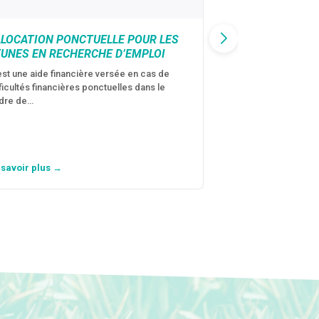
LLOCATION PONCTUELLE POUR LES
CAF : AIDE D’U
EUNES EN RECHERCHE D’EMPLOI
VICTIMES DE V
CONJUGALES
est une aide financière versée en cas de
fficultés financières ponctuelles dans le
C’est une aide fina
dre de…
violences conjugal
personne avec…
 savoir plus →
En savoir plus →