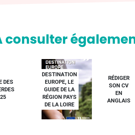
A consulter égalemen
NATION
RÉDIGER
PE, LE
FAIRE UN
SON CV
 DE LA
STAGE À
EN
N PAYS
L'ÉTRANGE
ANGLAIS
 LOIRE